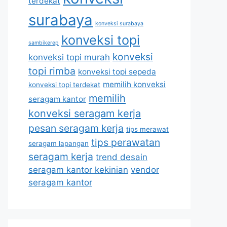
terdekat
surabaya
konveksi surabaya
konveksi topi
sambikerep
konveksi
konveksi topi murah
topi rimba
konveksi topi sepeda
memilih konveksi
konveksi topi terdekat
memilih
seragam kantor
konveksi seragam kerja
pesan seragam kerja
tips merawat
tips perawatan
seragam lapangan
seragam kerja
trend desain
seragam kantor kekinian
vendor
seragam kantor