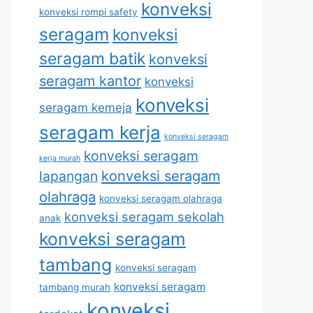
konveksi
konveksi rompi safety
seragam
konveksi
seragam batik
konveksi
seragam kantor
konveksi
konveksi
seragam kemeja
seragam kerja
konveksi seragam
konveksi seragam
kerja murah
lapangan
konveksi seragam
olahraga
konveksi seragam olahraga
konveksi seragam sekolah
anak
konveksi seragam
tambang
konveksi seragam
konveksi seragam
tambang murah
konveksi