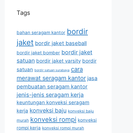
Tags
bordir
bahan seragam kantor
jaket
bordir jaket baseball
bordir jaket
bordir jaket bomber
satuan
bordir jaket varsity
bordir
cara
satuan
bordir satuan surabaya
merawat seragam kantor
jasa
pembuatan seragam kantor
jenis-jenis seragam kerja
keuntungan konveksi seragam
konveksi baju
kerja
konveksi baju
konveksi rompi
konveksi
murah
rompi kerja
konveksi rompi murah