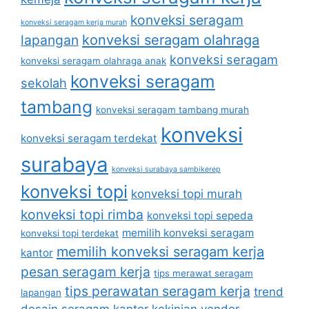
konveksi seragam
konveksi seragam kerja murah
lapangan
konveksi seragam olahraga
konveksi seragam
konveksi seragam olahraga anak
konveksi seragam
sekolah
tambang
konveksi seragam tambang murah
konveksi
konveksi seragam terdekat
surabaya
konveksi surabaya sambikerep
konveksi topi
konveksi topi murah
konveksi topi rimba
konveksi topi sepeda
memilih konveksi seragam
konveksi topi terdekat
memilih konveksi seragam kerja
kantor
pesan seragam kerja
tips merawat seragam
tips perawatan seragam kerja
trend
lapangan
desain seragam kantor kekinian
vendor