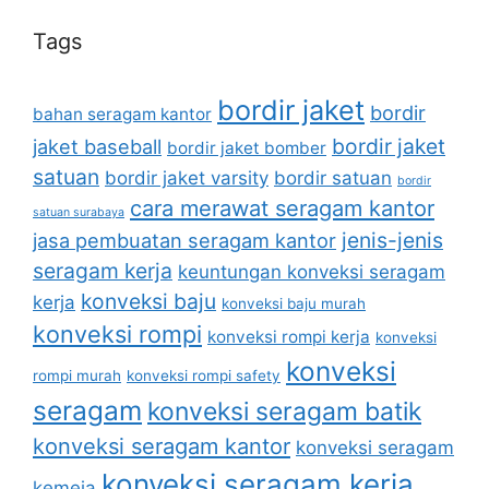
Tags
bordir jaket
bordir
bahan seragam kantor
bordir jaket
jaket baseball
bordir jaket bomber
satuan
bordir jaket varsity
bordir satuan
bordir
cara merawat seragam kantor
satuan surabaya
jenis-jenis
jasa pembuatan seragam kantor
seragam kerja
keuntungan konveksi seragam
konveksi baju
kerja
konveksi baju murah
konveksi rompi
konveksi rompi kerja
konveksi
konveksi
rompi murah
konveksi rompi safety
seragam
konveksi seragam batik
konveksi seragam kantor
konveksi seragam
konveksi seragam kerja
kemeja