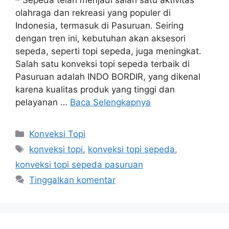
– Sepeda telah menjadi salah satu aktivitas
olahraga dan rekreasi yang populer di
Indonesia, termasuk di Pasuruan. Seiring
dengan tren ini, kebutuhan akan aksesori
sepeda, seperti topi sepeda, juga meningkat.
Salah satu konveksi topi sepeda terbaik di
Pasuruan adalah INDO BORDIR, yang dikenal
karena kualitas produk yang tinggi dan
pelayanan …
Baca Selengkapnya
Kategori
Konveksi Topi
Tag
konveksi topi
,
konveksi topi sepeda
,
konveksi topi sepeda pasuruan
Tinggalkan komentar