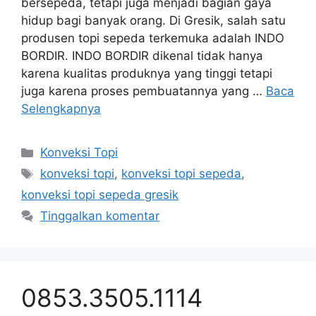
bersepeda, tetapi juga menjadi bagian gaya
hidup bagi banyak orang. Di Gresik, salah satu
produsen topi sepeda terkemuka adalah INDO
BORDIR. INDO BORDIR dikenal tidak hanya
karena kualitas produknya yang tinggi tetapi
juga karena proses pembuatannya yang …
Baca
Selengkapnya
Kategori
Konveksi Topi
Tag
konveksi topi
,
konveksi topi sepeda
,
konveksi topi sepeda gresik
Tinggalkan komentar
0853.3505.1114