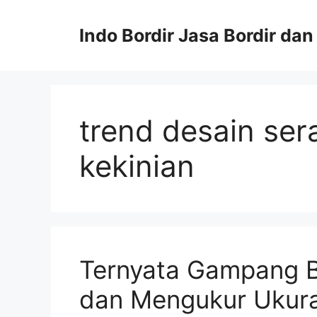
Langsung
ke
Indo Bordir Jasa Bordir da
isi
trend desain se
kekinian
Ternyata Gampang B
dan Mengukur Ukura