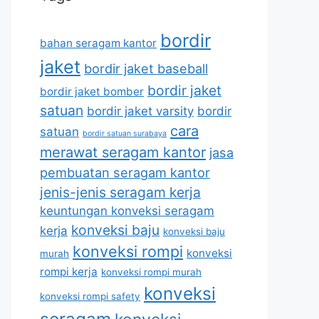
bordir
bahan seragam kantor
jaket
bordir jaket baseball
bordir jaket
bordir jaket bomber
satuan
bordir jaket varsity
bordir
cara
satuan
bordir satuan surabaya
merawat seragam kantor
jasa
pembuatan seragam kantor
jenis-jenis seragam kerja
keuntungan konveksi seragam
konveksi baju
kerja
konveksi baju
konveksi rompi
konveksi
murah
rompi kerja
konveksi rompi murah
konveksi
konveksi rompi safety
seragam