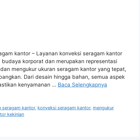
agam kantor – Layanan konveksi seragam kantor
ri budaya korporat dan merupakan representasi
ih dan mengukur ukuran seragam kantor yang tepat,
mbangkan. Dari desain hingga bahan, semua aspek
emastikan kenyamanan …
Baca Selengkapnya
n seragam kantor
,
konveksi seragam kantor
,
mengukur
tor kekinian