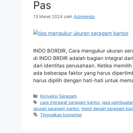
Pas
13 Maret 2024
oleh
Adminindo
INDO BORDIR, Cara mengukur ukuran ser
di INDO BRDIR adalah bagian integral da
dari identitas perusahaan. Ketika memil
ada beberapa faktor yang harus diperti
harus dipilih dengan hati-hati untuk m
Kategori
Konveksi Seragam
Tag
cara merawat seragam kantor
,
jasa pembuata
ukuran seragam kantor
,
trend desain seragam kan
Tinggalkan komentar