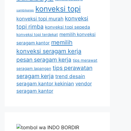
konveksi topi
sambikerep
konveksi
konveksi topi murah
topi rimba
konveksi topi sepeda
memilih konveksi
konveksi topi terdekat
memilih
seragam kantor
konveksi seragam kerja
pesan seragam kerja
tips merawat
tips perawatan
seragam lapangan
seragam kerja
trend desain
seragam kantor kekinian
vendor
seragam kantor