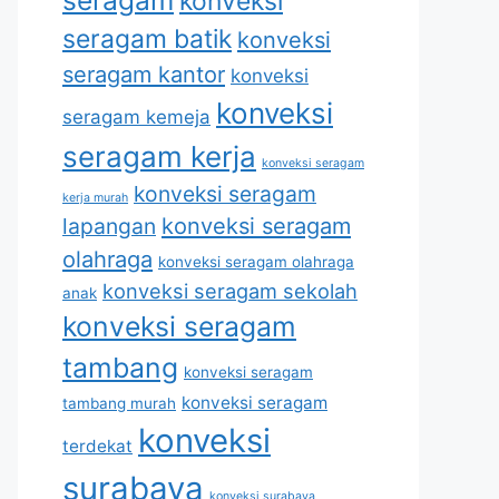
konveksi
seragam batik
konveksi
seragam kantor
konveksi
konveksi
seragam kemeja
seragam kerja
konveksi seragam
konveksi seragam
kerja murah
lapangan
konveksi seragam
olahraga
konveksi seragam olahraga
konveksi seragam sekolah
anak
konveksi seragam
tambang
konveksi seragam
konveksi seragam
tambang murah
konveksi
terdekat
surabaya
konveksi surabaya