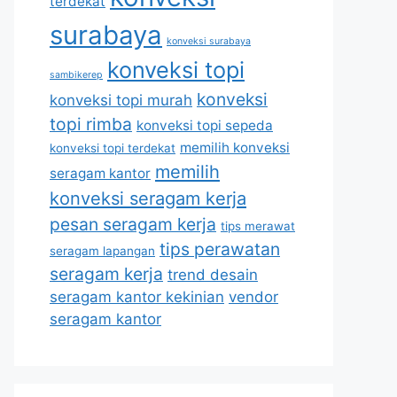
terdekat
surabaya
konveksi surabaya
konveksi topi
sambikerep
konveksi
konveksi topi murah
topi rimba
konveksi topi sepeda
memilih konveksi
konveksi topi terdekat
memilih
seragam kantor
konveksi seragam kerja
pesan seragam kerja
tips merawat
tips perawatan
seragam lapangan
seragam kerja
trend desain
seragam kantor kekinian
vendor
seragam kantor