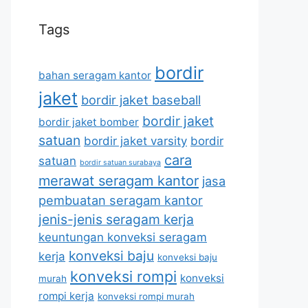
Tags
bordir
bahan seragam kantor
jaket
bordir jaket baseball
bordir jaket
bordir jaket bomber
satuan
bordir jaket varsity
bordir
cara
satuan
bordir satuan surabaya
merawat seragam kantor
jasa
pembuatan seragam kantor
jenis-jenis seragam kerja
keuntungan konveksi seragam
konveksi baju
kerja
konveksi baju
konveksi rompi
konveksi
murah
rompi kerja
konveksi rompi murah