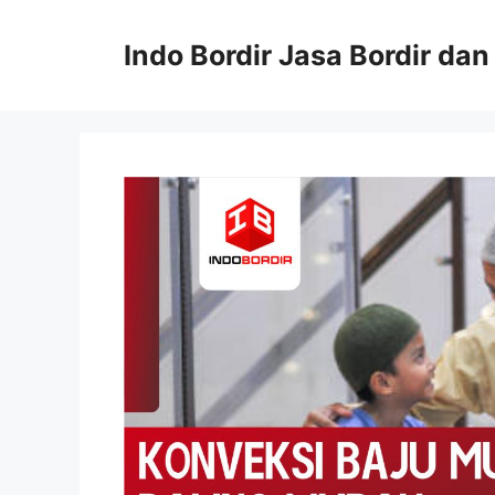
Langsung
ke
Indo Bordir Jasa Bordir da
isi