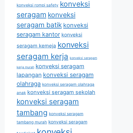
konveksi
konveksi rompi safety
seragam
konveksi
seragam batik
konveksi
seragam kantor
konveksi
konveksi
seragam kemeja
seragam kerja
konveksi seragam
konveksi seragam
kerja murah
lapangan
konveksi seragam
olahraga
konveksi seragam olahraga
konveksi seragam sekolah
anak
konveksi seragam
tambang
konveksi seragam
konveksi seragam
tambang murah
konveksi