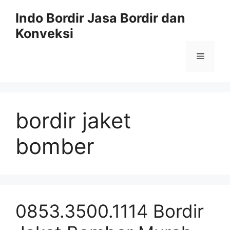
Langsung
Indo Bordir Jasa Bordir dan
ke
Konveksi
isi
Menu
bordir jaket
bomber
0853.3500.1114 Bordir