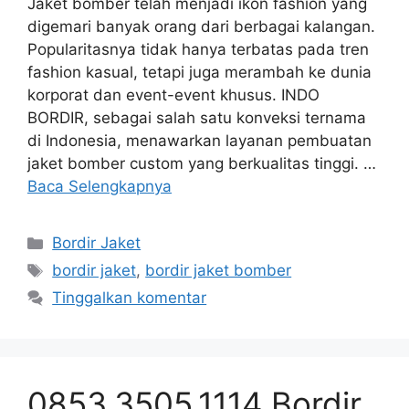
Jaket bomber telah menjadi ikon fashion yang
digemari banyak orang dari berbagai kalangan.
Popularitasnya tidak hanya terbatas pada tren
fashion kasual, tetapi juga merambah ke dunia
korporat dan event-event khusus. INDO
BORDIR, sebagai salah satu konveksi ternama
di Indonesia, menawarkan layanan pembuatan
jaket bomber custom yang berkualitas tinggi. …
Baca Selengkapnya
Kategori
Bordir Jaket
Tag
bordir jaket
,
bordir jaket bomber
Tinggalkan komentar
0853.3505.1114 Bordir