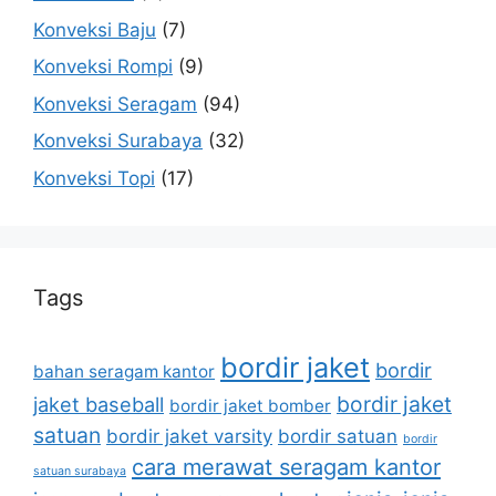
Konveksi Baju
(7)
Konveksi Rompi
(9)
Konveksi Seragam
(94)
Konveksi Surabaya
(32)
Konveksi Topi
(17)
Tags
bordir jaket
bordir
bahan seragam kantor
bordir jaket
jaket baseball
bordir jaket bomber
satuan
bordir jaket varsity
bordir satuan
bordir
cara merawat seragam kantor
satuan surabaya