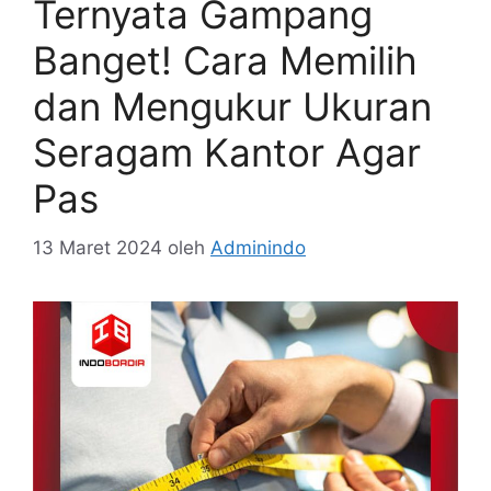
Ternyata Gampang
Banget! Cara Memilih
dan Mengukur Ukuran
Seragam Kantor Agar
Pas
13 Maret 2024
oleh
Adminindo