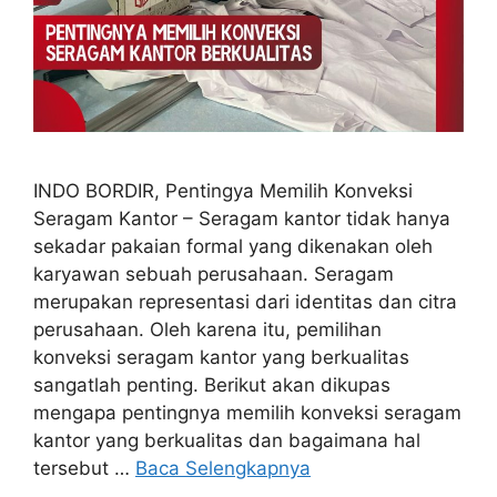
INDO BORDIR, Pentingya Memilih Konveksi
Seragam Kantor – Seragam kantor tidak hanya
sekadar pakaian formal yang dikenakan oleh
karyawan sebuah perusahaan. Seragam
merupakan representasi dari identitas dan citra
perusahaan. Oleh karena itu, pemilihan
konveksi seragam kantor yang berkualitas
sangatlah penting. Berikut akan dikupas
mengapa pentingnya memilih konveksi seragam
kantor yang berkualitas dan bagaimana hal
tersebut …
Baca Selengkapnya