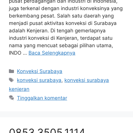
pusat perdagangan dan industri di Indonesia,
juga terkenal dengan industri konveksinya yang
berkembang pesat. Salah satu daerah yang
menjadi pusat aktivitas konveksi di Surabaya
adalah Kenjeran. Di tengah gemerlapnya
industri konveksi di Kenjeran, terdapat satu
nama yang mencuat sebagai pilihan utama,
INDO …
Baca Selengkapnya
Kategori
Konveksi Surabaya
Tag
konveksi surabaya
,
konveksi surabaya
kenjeran
Tinggalkan komentar
0853.3505.1114