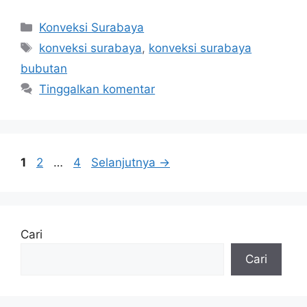
Kategori
Konveksi Surabaya
Tag
konveksi surabaya
,
konveksi surabaya
bubutan
Tinggalkan komentar
Halaman
Halaman
Halaman
1
2
…
4
Selanjutnya
→
Cari
Cari