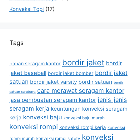
Konveksi Topi
(17)
Tags
bordir jaket
bordir
bahan seragam kantor
bordir jaket
jaket baseball
bordir jaket bomber
satuan
bordir jaket varsity
bordir satuan
bordir
cara merawat seragam kantor
satuan surabaya
jenis-jenis
jasa pembuatan seragam kantor
seragam kerja
keuntungan konveksi seragam
konveksi baju
kerja
konveksi baju murah
konveksi rompi
konveksi rompi kerja
konveksi
konveksi
rompi murah
konveksi rompi safety