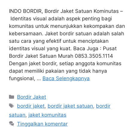
INDO BORDIR, Bordir Jaket Satuan Kominutas –
Identitas visual adalah aspek penting bagi
komunitas untuk menunjukkan kekompakan dan
kebersamaan. Jaket bordir satuan adalah salah
satu cara yang efektif untuk menciptakan
identitas visual yang kuat. Baca Juga : Pusat
Bordir Jaket Satuan Murah 0853.3505.1114
Dengan jaket bordir, setiap anggota komunitas
dapat memiliki pakaian yang tidak hanya
fungsional, …
Baca Selengkapnya
Kategori
Bordir Jaket
Tag
bordir jaket
,
bordir jaket satuan
,
bordir
satuan
,
jaket komunitas
Tinggalkan komentar