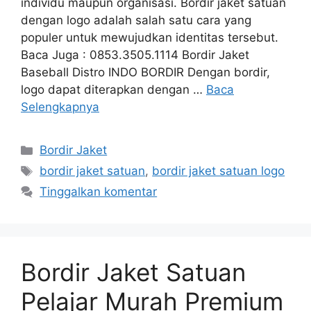
individu maupun organisasi. Bordir jaket satuan
dengan logo adalah salah satu cara yang
populer untuk mewujudkan identitas tersebut.
Baca Juga : 0853.3505.1114 Bordir Jaket
Baseball Distro INDO BORDIR Dengan bordir,
logo dapat diterapkan dengan …
Baca
Selengkapnya
Kategori
Bordir Jaket
Tag
bordir jaket satuan
,
bordir jaket satuan logo
Tinggalkan komentar
Bordir Jaket Satuan
Pelajar Murah Premium