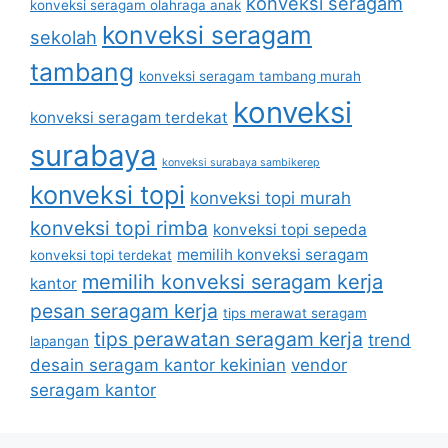
konveksi seragam
konveksi seragam olahraga anak
konveksi seragam
sekolah
tambang
konveksi seragam tambang murah
konveksi
konveksi seragam terdekat
surabaya
konveksi surabaya sambikerep
konveksi topi
konveksi topi murah
konveksi topi rimba
konveksi topi sepeda
memilih konveksi seragam
konveksi topi terdekat
memilih konveksi seragam kerja
kantor
pesan seragam kerja
tips merawat seragam
tips perawatan seragam kerja
trend
lapangan
desain seragam kantor kekinian
vendor
seragam kantor