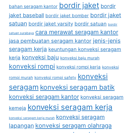
bordir jaket
bordir
bahan seragam kantor
bordir jaket
jaket baseball
bordir jaket bomber
satuan
bordir jaket varsity
bordir satuan
bordir
cara merawat seragam kantor
satuan surabaya
jenis-jenis
jasa pembuatan seragam kantor
seragam kerja
keuntungan konveksi seragam
konveksi baju
kerja
konveksi baju murah
konveksi rompi
konveksi rompi kerja
konveksi
konveksi
rompi murah
konveksi rompi safety
seragam
konveksi seragam batik
konveksi seragam kantor
konveksi seragam
konveksi seragam kerja
kemeja
konveksi seragam
konveksi seragam kerja murah
lapangan
konveksi seragam olahraga