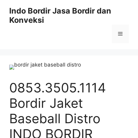
Langsung
Indo Bordir Jasa Bordir dan
ke
Konveksi
isi
Menu
0853.3505.1114
Bordir Jaket
Baseball Distro
INDO BORDIR