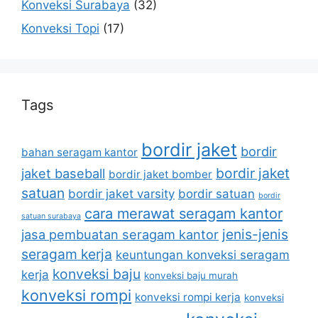
Konveksi Surabaya
(32)
Konveksi Topi
(17)
Tags
bordir jaket
bordir
bahan seragam kantor
bordir jaket
jaket baseball
bordir jaket bomber
satuan
bordir jaket varsity
bordir satuan
bordir
cara merawat seragam kantor
satuan surabaya
jenis-jenis
jasa pembuatan seragam kantor
seragam kerja
keuntungan konveksi seragam
konveksi baju
kerja
konveksi baju murah
konveksi rompi
konveksi rompi kerja
konveksi