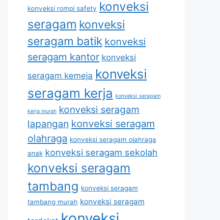
konveksi
konveksi rompi safety
seragam
konveksi
seragam batik
konveksi
seragam kantor
konveksi
konveksi
seragam kemeja
seragam kerja
konveksi seragam
konveksi seragam
kerja murah
lapangan
konveksi seragam
olahraga
konveksi seragam olahraga
konveksi seragam sekolah
anak
konveksi seragam
tambang
konveksi seragam
konveksi seragam
tambang murah
konveksi