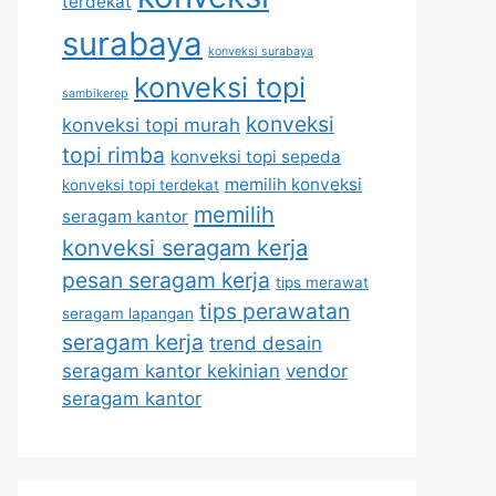
terdekat
surabaya
konveksi surabaya
konveksi topi
sambikerep
konveksi
konveksi topi murah
topi rimba
konveksi topi sepeda
memilih konveksi
konveksi topi terdekat
memilih
seragam kantor
konveksi seragam kerja
pesan seragam kerja
tips merawat
tips perawatan
seragam lapangan
seragam kerja
trend desain
seragam kantor kekinian
vendor
seragam kantor