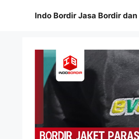
Langsung
ke
Indo Bordir Jasa Bordir da
isi