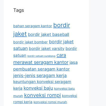
Tags
bordir
bahan seragam kantor
jaket
bordir jaket baseball
bordir jaket
bordir jaket bomber
satuan
bordir jaket varsity
bordir
cara
satuan
bordir satuan surabaya
merawat seragam kantor
jasa
pembuatan seragam kantor
jenis-jenis seragam kerja
keuntungan konveksi seragam
konveksi baju
kerja
konveksi baju
konveksi rompi
konveksi
murah
rompi kerja
konveksi rompi murah