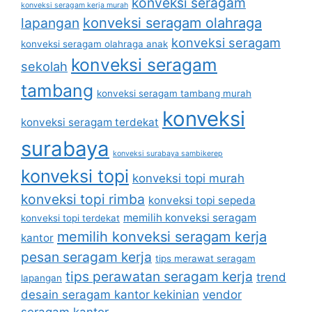
konveksi seragam
konveksi seragam kerja murah
lapangan
konveksi seragam olahraga
konveksi seragam
konveksi seragam olahraga anak
konveksi seragam
sekolah
tambang
konveksi seragam tambang murah
konveksi
konveksi seragam terdekat
surabaya
konveksi surabaya sambikerep
konveksi topi
konveksi topi murah
konveksi topi rimba
konveksi topi sepeda
memilih konveksi seragam
konveksi topi terdekat
memilih konveksi seragam kerja
kantor
pesan seragam kerja
tips merawat seragam
tips perawatan seragam kerja
trend
lapangan
desain seragam kantor kekinian
vendor