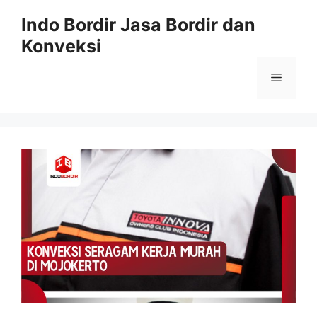
Langsung
Indo Bordir Jasa Bordir dan
ke
Konveksi
isi
Menu