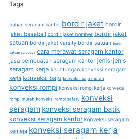
Tags
bordir jaket
bordir
bahan seragam kantor
bordir jaket
jaket baseball
bordir jaket bomber
satuan
bordir jaket varsity
bordir satuan
bordir
cara merawat seragam kantor
satuan surabaya
jenis-jenis
jasa pembuatan seragam kantor
seragam kerja
keuntungan konveksi seragam
konveksi baju
kerja
konveksi baju murah
konveksi rompi
konveksi rompi kerja
konveksi
konveksi
rompi murah
konveksi rompi safety
seragam
konveksi seragam batik
konveksi seragam kantor
konveksi seragam
konveksi seragam kerja
kemeja