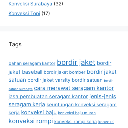
Konveksi Surabaya
(32)
Konveksi Topi
(17)
Tags
bordir jaket
bordir
bahan seragam kantor
bordir jaket
jaket baseball
bordir jaket bomber
satuan
bordir jaket varsity
bordir satuan
bordir
cara merawat seragam kantor
satuan surabaya
jenis-jenis
jasa pembuatan seragam kantor
seragam kerja
keuntungan konveksi seragam
konveksi baju
kerja
konveksi baju murah
konveksi rompi
konveksi rompi kerja
konveksi