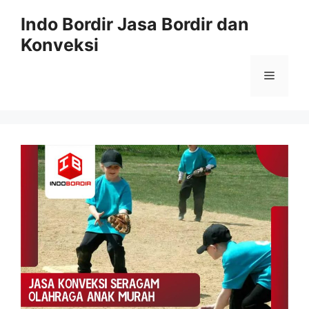
Langsung
Indo Bordir Jasa Bordir dan
ke
Konveksi
isi
Menu