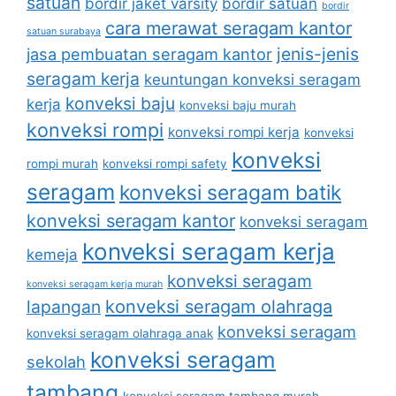
satuan
bordir jaket varsity
bordir satuan
bordir
cara merawat seragam kantor
satuan surabaya
jenis-jenis
jasa pembuatan seragam kantor
seragam kerja
keuntungan konveksi seragam
konveksi baju
kerja
konveksi baju murah
konveksi rompi
konveksi rompi kerja
konveksi
konveksi
rompi murah
konveksi rompi safety
seragam
konveksi seragam batik
konveksi seragam kantor
konveksi seragam
konveksi seragam kerja
kemeja
konveksi seragam
konveksi seragam kerja murah
lapangan
konveksi seragam olahraga
konveksi seragam
konveksi seragam olahraga anak
konveksi seragam
sekolah
tambang
konveksi seragam tambang murah