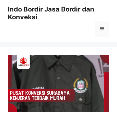
Langsung
Indo Bordir Jasa Bordir dan
ke
Konveksi
isi
Menu