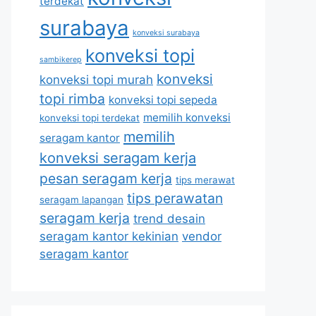
terdekat
surabaya
konveksi surabaya
konveksi topi
sambikerep
konveksi
konveksi topi murah
topi rimba
konveksi topi sepeda
memilih konveksi
konveksi topi terdekat
memilih
seragam kantor
konveksi seragam kerja
pesan seragam kerja
tips merawat
tips perawatan
seragam lapangan
seragam kerja
trend desain
seragam kantor kekinian
vendor
seragam kantor