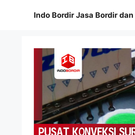
Langsung
ke
Indo Bordir Jasa Bordir da
isi