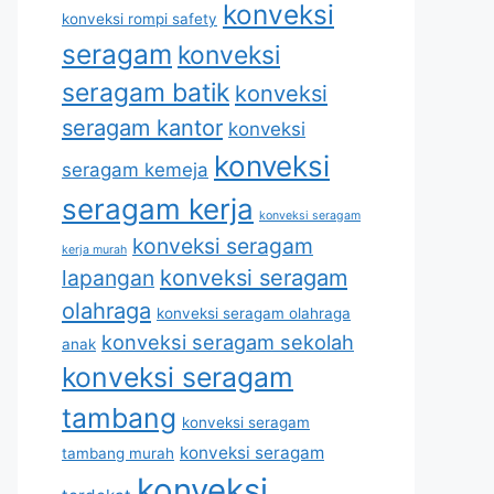
konveksi
konveksi rompi safety
seragam
konveksi
seragam batik
konveksi
seragam kantor
konveksi
konveksi
seragam kemeja
seragam kerja
konveksi seragam
konveksi seragam
kerja murah
lapangan
konveksi seragam
olahraga
konveksi seragam olahraga
konveksi seragam sekolah
anak
konveksi seragam
tambang
konveksi seragam
konveksi seragam
tambang murah
konveksi