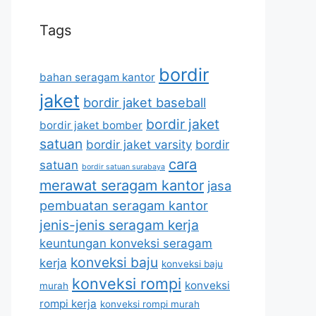
Tags
bordir
bahan seragam kantor
jaket
bordir jaket baseball
bordir jaket
bordir jaket bomber
satuan
bordir jaket varsity
bordir
cara
satuan
bordir satuan surabaya
merawat seragam kantor
jasa
pembuatan seragam kantor
jenis-jenis seragam kerja
keuntungan konveksi seragam
konveksi baju
kerja
konveksi baju
konveksi rompi
konveksi
murah
rompi kerja
konveksi rompi murah