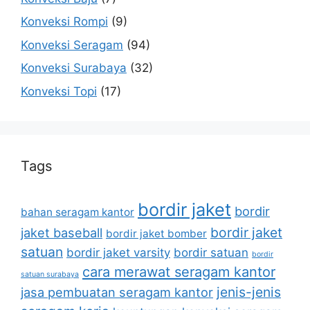
Konveksi Rompi
(9)
Konveksi Seragam
(94)
Konveksi Surabaya
(32)
Konveksi Topi
(17)
Tags
bordir jaket
bordir
bahan seragam kantor
bordir jaket
jaket baseball
bordir jaket bomber
satuan
bordir jaket varsity
bordir satuan
bordir
cara merawat seragam kantor
satuan surabaya
jenis-jenis
jasa pembuatan seragam kantor