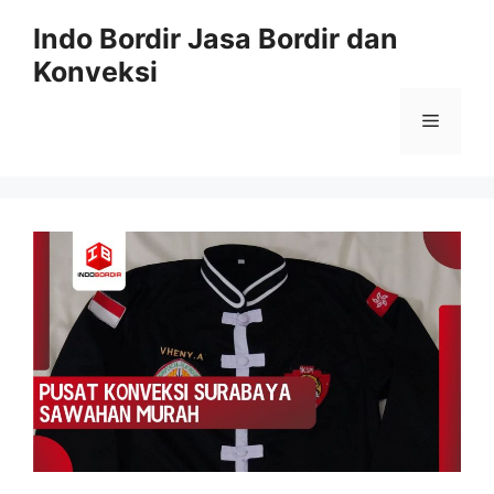
Langsung
Indo Bordir Jasa Bordir dan
ke
Konveksi
isi
Menu