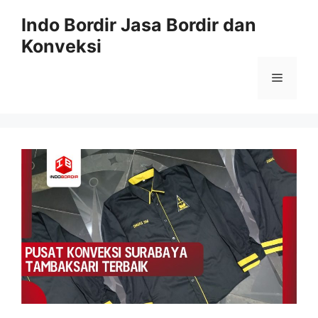
Langsung
Indo Bordir Jasa Bordir dan
ke
Konveksi
isi
Menu