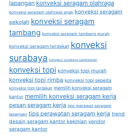
lapangan
konveksi seragam olahraga
konveksi seragam
konveksi seragam olahraga anak
konveksi seragam
sekolah
tambang
konveksi seragam tambang murah
konveksi
konveksi seragam terdekat
surabaya
konveksi surabaya sambikerep
konveksi topi
konveksi topi murah
konveksi topi rimba
konveksi topi sepeda
memilih konveksi seragam
konveksi topi terdekat
memilih konveksi seragam kerja
kantor
pesan seragam kerja
tips merawat seragam
tips perawatan seragam kerja
trend
lapangan
desain seragam kantor kekinian
vendor
seragam kantor