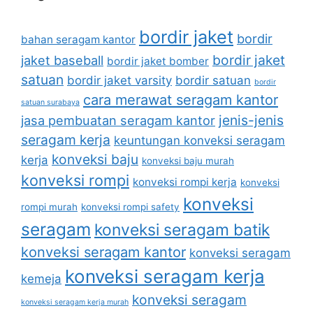
bordir jaket
bordir
bahan seragam kantor
bordir jaket
jaket baseball
bordir jaket bomber
satuan
bordir jaket varsity
bordir satuan
bordir
cara merawat seragam kantor
satuan surabaya
jenis-jenis
jasa pembuatan seragam kantor
seragam kerja
keuntungan konveksi seragam
konveksi baju
kerja
konveksi baju murah
konveksi rompi
konveksi rompi kerja
konveksi
konveksi
rompi murah
konveksi rompi safety
seragam
konveksi seragam batik
konveksi seragam kantor
konveksi seragam
konveksi seragam kerja
kemeja
konveksi seragam
konveksi seragam kerja murah