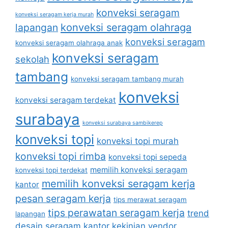
konveksi seragam
konveksi seragam kerja murah
lapangan
konveksi seragam olahraga
konveksi seragam
konveksi seragam olahraga anak
konveksi seragam
sekolah
tambang
konveksi seragam tambang murah
konveksi
konveksi seragam terdekat
surabaya
konveksi surabaya sambikerep
konveksi topi
konveksi topi murah
konveksi topi rimba
konveksi topi sepeda
memilih konveksi seragam
konveksi topi terdekat
memilih konveksi seragam kerja
kantor
pesan seragam kerja
tips merawat seragam
tips perawatan seragam kerja
trend
lapangan
desain seragam kantor kekinian
vendor