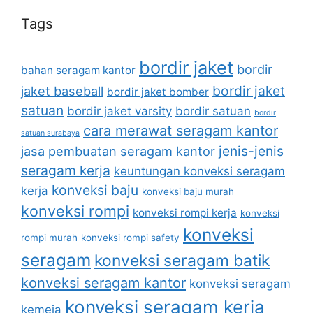
Tags
bordir jaket
bordir
bahan seragam kantor
bordir jaket
jaket baseball
bordir jaket bomber
satuan
bordir jaket varsity
bordir satuan
bordir
cara merawat seragam kantor
satuan surabaya
jenis-jenis
jasa pembuatan seragam kantor
seragam kerja
keuntungan konveksi seragam
konveksi baju
kerja
konveksi baju murah
konveksi rompi
konveksi rompi kerja
konveksi
konveksi
rompi murah
konveksi rompi safety
seragam
konveksi seragam batik
konveksi seragam kantor
konveksi seragam
konveksi seragam kerja
kemeja