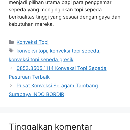
menjadi pilihan utama bagi para penggemar
sepeda yang menginginkan topi sepeda
berkualitas tinggi yang sesuai dengan gaya dan
kebutuhan mereka.
Kategori
Konveksi Topi
Tag
konveksi topi
,
konveksi topi sepeda
,
konveksi topi sepeda gresik
0853.3505.1114 Konveksi Topi Sepeda
Pasuruan Terbaik
Pusat Konveksi Seragam Tambang
Surabaya INDO BORDIR
Tinggalkan komentar