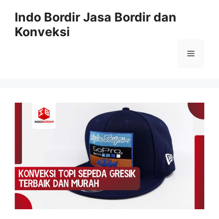
Langsung
Indo Bordir Jasa Bordir dan
ke
Konveksi
isi
Menu