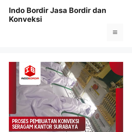
Langsung
Indo Bordir Jasa Bordir dan
ke
Konveksi
isi
Menu