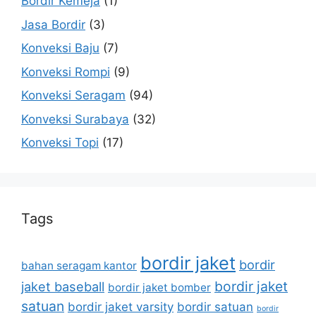
Bordir Kemeja
(1)
Jasa Bordir
(3)
Konveksi Baju
(7)
Konveksi Rompi
(9)
Konveksi Seragam
(94)
Konveksi Surabaya
(32)
Konveksi Topi
(17)
Tags
bordir jaket
bordir
bahan seragam kantor
bordir jaket
jaket baseball
bordir jaket bomber
satuan
bordir jaket varsity
bordir satuan
bordir